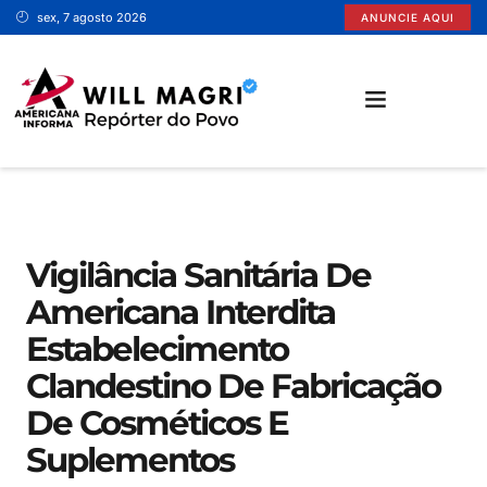
sex, 7 agosto 2026
ANUNCIE AQUI
SANTA BÁRBARA D’OESTE
Vigilância Sanitária De
Americana Interdita
Estabelecimento
Clandestino De Fabricação
De Cosméticos E
Suplementos