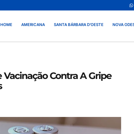
HOME
AMERICANA
SANTA BÁRBARA D’OESTE
NOVA ODE
Vacinação Contra A Gripe
s